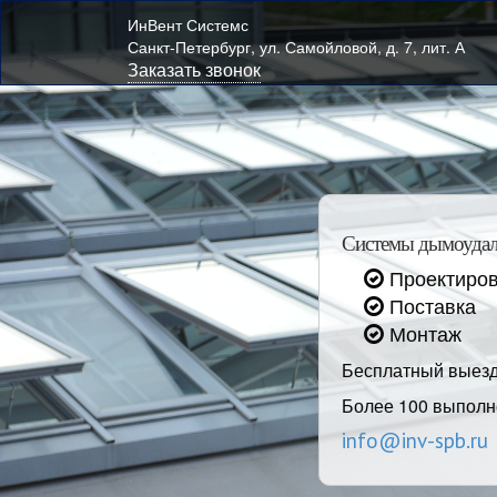
ИнВент Системс
Санкт-Петербург, ул. Самойловой, д. 7, лит. А
Заказать звонок
Системы дымоудал
Проектиро
Поставка
Монтаж
Бесплатный выезд
Более 100 выполн
info@inv-spb.ru